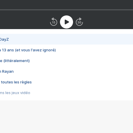
 DayZ
 a 13 ans (et vous l'avez ignoré)
e (littéralement)
im Rayan
 toutes les règles
s les jeux vidéo
us choquant de Rockstar ? - Le scandale BULLY
e plus moche de Steam
du RÊVE tourne au CAUCHEMAR