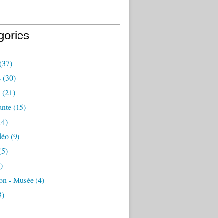
gories
(37)
s
(30)
e
(21)
ante
(15)
14)
déo
(9)
(5)
)
ion - Musée
(4)
3)