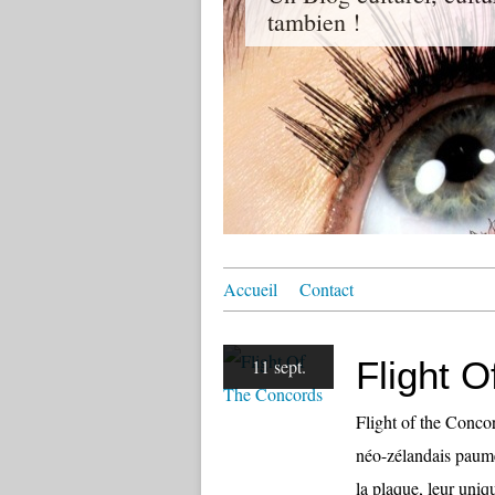
tambien !
Accueil
Contact
Flight 
11 sept.
Flight of the Conco
néo-zélandais paum
la plaque, leur uniq