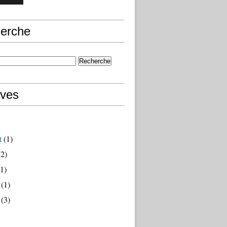
erche
ives
t
(1)
2)
1)
(1)
(3)