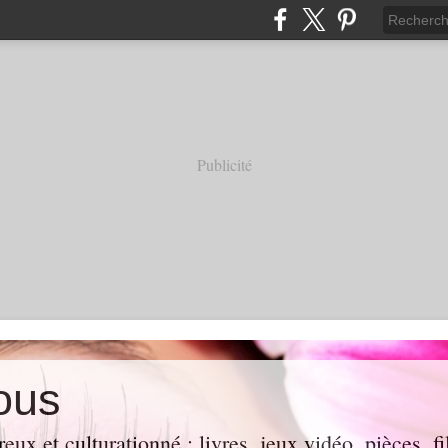
Publicité
ous
eux et culturationné : livres, jeux vidéo, pièces, f