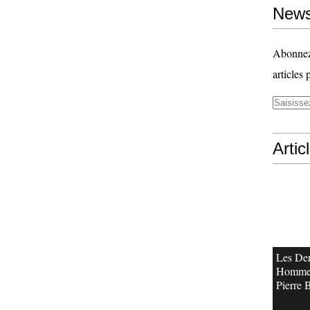
News
Abonnez-
articles 
Artic
Les Der
Homme
Pierre 