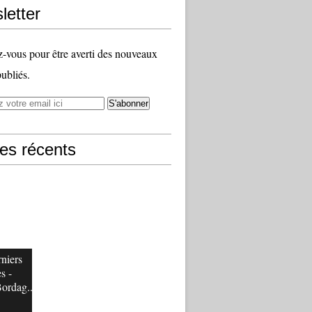
letter
vous pour être averti des nouveaux
publiés.
les récents
niers
s -
Bordag...