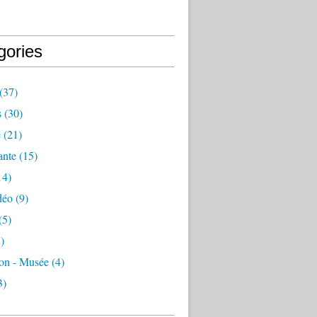
gories
(37)
s
(30)
e
(21)
ante
(15)
14)
déo
(9)
(5)
)
ion - Musée
(4)
3)