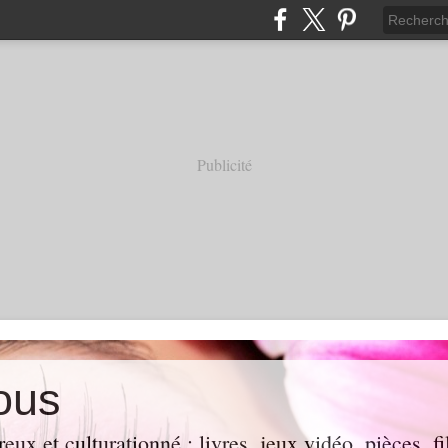
Publicité
ous
eux et culturationné : livres, jeux vidéo, pièces, f