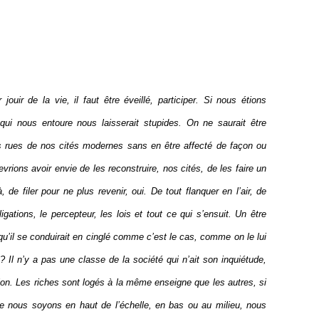
ouir de la vie, il faut être éveillé, participer. Si nous étions
 qui nous entoure nous laisserait stupides. On ne saurait être
s rues de nos cités modernes sans en être affecté de façon ou
vrions avoir envie de les reconstruire, nos cités, de les faire un
 de filer pour ne plus revenir, oui. De tout flanquer en l’air, de
igations, le percepteur, les lois et tout ce qui s’ensuit. Un être
u’il se conduirait en cinglé comme c’est le cas, comme on le lui
 Il n’y a pas une classe de la société qui n’ait son inquiétude,
ion. Les riches sont logés à la même enseigne que les autres, si
e nous soyons en haut de l’échelle, en bas ou au milieu, nous