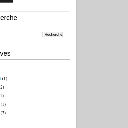
erche
ives
t
(1)
2)
1)
(1)
(3)