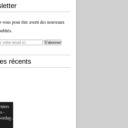
letter
vous pour être averti des nouveaux
publiés.
les récents
niers
s -
Bordag...