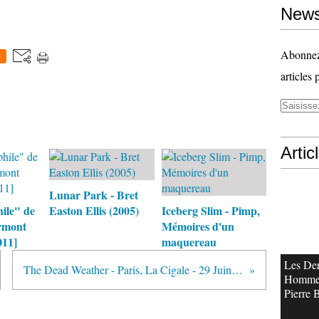
News
Abonnez-
0
articles 
Artic
Lunar Park - Bret
ile" de
Easton Ellis (2005)
Iceberg Slim - Pimp,
rmont
Mémoires d'un
011]
maquereau
Les Der
The Dead Weather - Paris, La Cigale - 29 Juin 2009
Homme
Pierre 